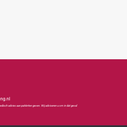
ing.nl
edisch advies aan patiënten geven. Wij adviseren u om in dat geval