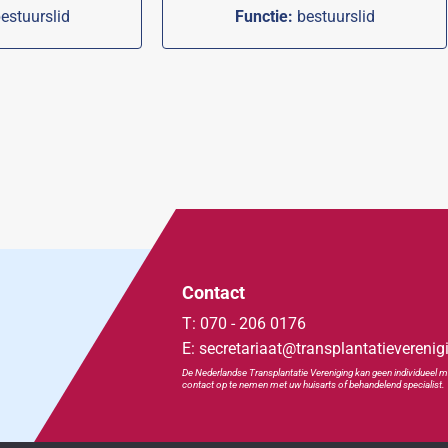
estuurslid
Functie:
bestuurslid
Contact
T: 070 - 206 0176
E: secretariaat@transplantatieverenig
De Nederlandse Transplan
tatie
Vereniging kan geen individueel m
contact op te nemen met uw huisarts of behandelend specialist.