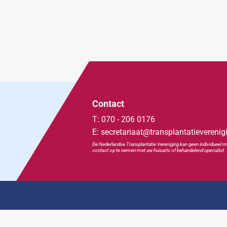
Contact
T: 070 - 206 0176
E: secretariaat@transplantatieverenig
De Nederlandse Transplan
tatie
Vereniging kan geen individueel m
contact op te nemen met uw huisarts of behandelend specialist.