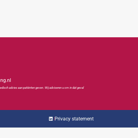
ing.nl
edisch advies aan patiënten geven. Wij adviseren u om in dat geval
Privacy statement