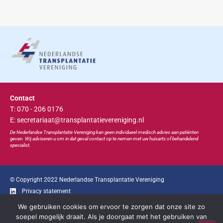
Contact
T: 070 - 206 0176
E: secretariaat@transplantatievereniging.nl
De Nederlandse Transplan
tatie
Vereniging kan geen individueel medisch advies aan patiënten
geven. Wij adviseren u om in dat geval contact op te nemen met uw huisarts of behandelend
specialist.
© Copyright 2022 Nederlandse Transplantatie Vereniging
Privacy statement
We gebruiken cookies om ervoor te zorgen dat onze site zo
Ga snel naar...
soepel mogelijk draait. Als je doorgaat met het gebruiken van