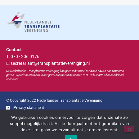
Contact
T: 070 - 206 0176
E: secretariaat@transplantatievereniging.nl
De Nederlandse Transplan
tatie
Vereniging kan geen individueel medisch advies aan patiënten
geven. Wij adviseren u om in dat geval contact op te nemen met uw huisarts of behandelend
specialist.
© Copyright 2022 Nederlandse Transplantatie Vereniging
Privacy statement
We gebruiken cookies om ervoor te zorgen dat onze site zo
Ga snel naar...
soepel mogelijk draait. Als je doorgaat met het gebruiken van
deze site, gaan we ervan uit dat je ermee instemt.
Bootcongres
Educatie
Bestuur
Contact