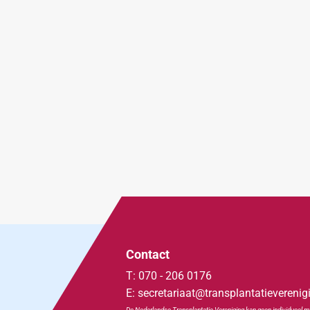
Contact
T: 070 - 206 0176
E: secretariaat@transplantatieverenig
De Nederlandse Transplan
tatie
Vereniging kan geen individueel m