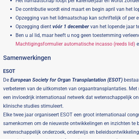
Het lidmaatschap loopt per kalenderjaar en wordt zonde
De contributie wordt eind maart en begin april van het 
Opzegging van het lidmaatschap kan schriftelijk of per e
Opzegging dient
vóór 1 december
van het lopende jaar t
Ben u al lid, maar heeft u nog geen toestemming verleen
Machtigingsformulier automatische incasso (reeds lid)
e
Samenwerkingen
ESOT
De
European Society for Organ Transplantation (ESOT)
bestaat
verbeteren van de uitkomsten van orgaantransplantaties. Met
een invloedrijk internationaal netwerk dat wetenschappelijk o
klinische studies stimuleert.
Elke twee jaar organiseert ESOT een groot internationaal congr
samenkomen om de nieuwste ontwikkelingen en inzichten te b
wetenschappelijk onderzoek, onderwijs en beleidsontwikkeling