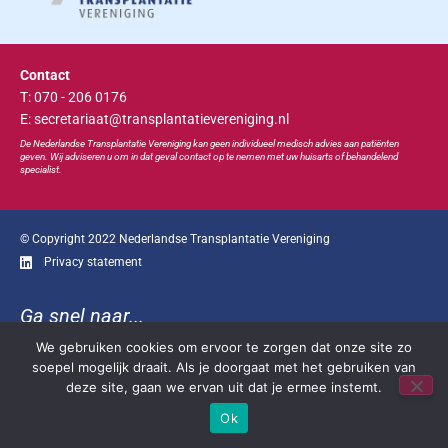
Contact
T: 070 - 206 0176
E: secretariaat@transplantatievereniging.nl
De Nederlandse Transplan
tatie
Vereniging kan geen individueel medisch advies aan patiënten
geven. Wij adviseren u om in dat geval contact op te nemen met uw huisarts of behandelend
specialist.
© Copyright 2022 Nederlandse Transplantatie Vereniging
Privacy statement
Ga snel naar...
We gebruiken cookies om ervoor te zorgen dat onze site zo
Bootcongres
Educatie
Bestuur
Contact
soepel mogelijk draait. Als je doorgaat met het gebruiken van
deze site, gaan we ervan uit dat je ermee instemt.
Ok