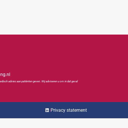
ing.nl
edisch advies aan patiënten geven. Wij adviseren u om in dat geval
Privacy statement