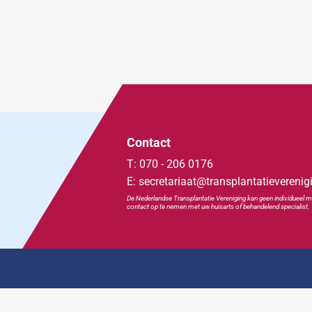
Contact
T: 070 - 206 0176
E: secretariaat@transplantatieverenig
De Nederlandse Transplan
tatie
Vereniging kan geen individueel m
contact op te nemen met uw huisarts of behandelend specialist.