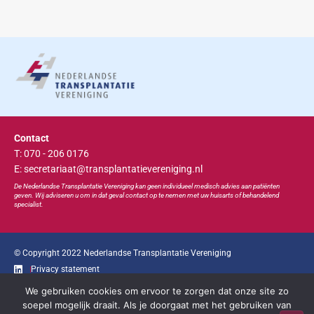
Contact
T: 070 - 206 0176
E: secretariaat@transplantatievereniging.nl
De Nederlandse Transplan
tatie
Vereniging kan geen individueel medisch advies aan patiënten
geven. Wij adviseren u om in dat geval contact op te nemen met uw huisarts of behandelend
specialist.
© Copyright 2022 Nederlandse Transplantatie Vereniging
Privacy statement
We gebruiken cookies om ervoor te zorgen dat onze site zo
Ga snel naar...
soepel mogelijk draait. Als je doorgaat met het gebruiken van