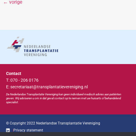
←
vorige
Contact
T: 070 - 206 0176
E: secretariaat@transplantatievereniging.nl
De Nederlandse Transplan
tatie
Vereniging kan geen individueel medisch advies aan patiënten
geven. Wij adviseren u om in dat geval contact op te nemen met uw huisarts of behandelend
specialist.
© Copyright 2022 Nederlandse Transplantatie Vereniging
Privacy statement