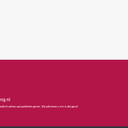
ing.nl
edisch advies aan patiënten geven. Wij adviseren u om in dat geval