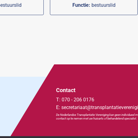
estuurslid
Functie:
bestuurslid
Contact
T: 070 - 206 0176
E: secretariaat@transplantatieverenig
De Nederlandse Transplan
tatie
Vereniging kan geen individueel m
contact op te nemen met uw huisarts of behandelend specialist.