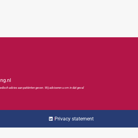
ing.nl
edisch advies aan patiënten geven. Wij adviseren u om in dat geval
Privacy statement