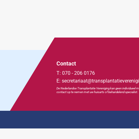
Contact
T: 070 - 206 0176
E: secretariaat@transplantatieverenig
De Nederlandse Transplan
tatie
Vereniging kan geen individueel m
contact op te nemen met uw huisarts of behandelend specialist.