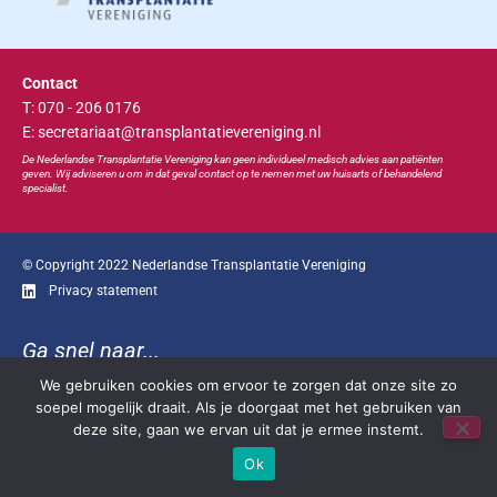
Contact
T: 070 - 206 0176
E: secretariaat@transplantatievereniging.nl
De Nederlandse Transplan
tatie
Vereniging kan geen individueel medisch advies aan patiënten
geven. Wij adviseren u om in dat geval contact op te nemen met uw huisarts of behandelend
specialist.
© Copyright 2022 Nederlandse Transplantatie Vereniging
Privacy statement
Ga snel naar...
We gebruiken cookies om ervoor te zorgen dat onze site zo
Bootcongres
Educatie
Bestuur
Contact
soepel mogelijk draait. Als je doorgaat met het gebruiken van
deze site, gaan we ervan uit dat je ermee instemt.
Ok