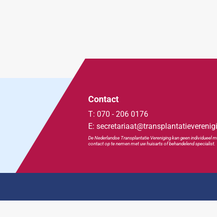
Contact
T: 070 - 206 0176
E: secretariaat@transplantatieverenig
De Nederlandse Transplan
tatie
Vereniging kan geen individueel m
contact op te nemen met uw huisarts of behandelend specialist.