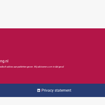
ing.nl
edisch advies aan patiënten geven. Wij adviseren u om in dat geval
Privacy statement