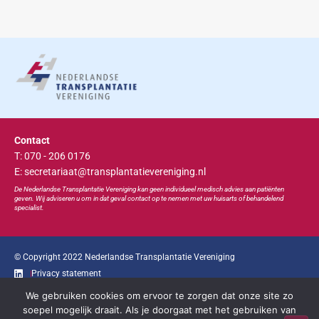
Contact
T: 070 - 206 0176
E: secretariaat@transplantatievereniging.nl
De Nederlandse Transplan
tatie
Vereniging kan geen individueel medisch advies aan patiënten
geven. Wij adviseren u om in dat geval contact op te nemen met uw huisarts of behandelend
specialist.
© Copyright 2022 Nederlandse Transplantatie Vereniging
Privacy statement
We gebruiken cookies om ervoor te zorgen dat onze site zo
Ga snel naar...
soepel mogelijk draait. Als je doorgaat met het gebruiken van