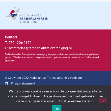
Contact
T: 070 - 206 0176
E: secretariaat@transplantatievereniging.nl
De Nederlandse Transplan
tatie
Vereniging kan geen individueel medisch advies aan patiënten
geven. Wij adviseren u om in dat geval contact op te nemen met uw huisarts of behandelend
specialist.
© Copyright 2022 Nederlandse Transplantatie Vereniging
Privacy statement
We gebruiken cookies om ervoor te zorgen dat onze site zo
Ga snel naar...
soepel mogelijk draait. Als je doorgaat met het gebruiken van
deze site, gaan we ervan uit dat je ermee instemt.
Bootcongres
Educatie
Bestuur
Contact
Ok