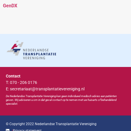
GenDX
Contact
T: 070 - 206 0176
E: secretariaat@transplantatievereniging.nl
De Nederlandse Transplan
tatie
Vereniging kan geen individueel medisch advies aan patiënten
geven. Wij adviseren u om in dat geval contact op te nemen met uw huisarts of behandelend
specialist.
© Copyright 2022 Nederlandse Transplantatie Vereniging
Privacy statement