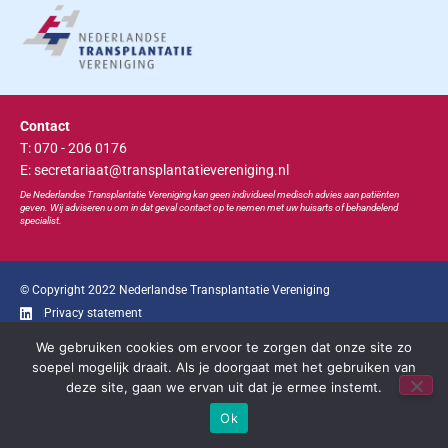
Contact
T: 070 - 206 0176
E: secretariaat@transplantatievereniging.nl
De Nederlandse Transplan
tatie
Vereniging kan geen individueel medisch advies aan patiënten
geven. Wij adviseren u om in dat geval contact op te nemen met uw huisarts of behandelend
specialist.
© Copyright 2022 Nederlandse Transplantatie Vereniging
Privacy statement
We gebruiken cookies om ervoor te zorgen dat onze site zo
Ga snel naar...
soepel mogelijk draait. Als je doorgaat met het gebruiken van
deze site, gaan we ervan uit dat je ermee instemt.
Bootcongres
Educatie
Bestuur
Contact
Ok