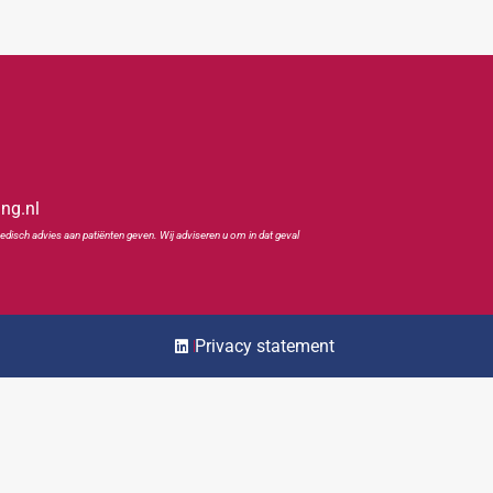
ing.nl
edisch advies aan patiënten geven. Wij adviseren u om in dat geval
Privacy statement