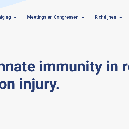
iging
Meetings en Congressen
Richtlijnen
nnate immunity in r
n injury.