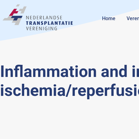
Home
Veren
Inflammation and i
ischemia/reperfusio