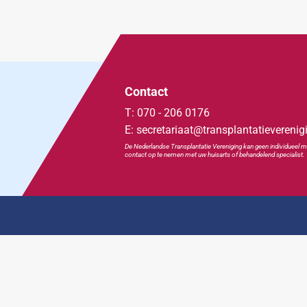
Contact
T: 070 - 206 0176
E: secretariaat@transplantatieverenig
De Nederlandse Transplan
tatie
Vereniging kan geen individueel m
contact op te nemen met uw huisarts of behandelend specialist.