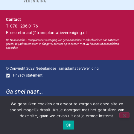
Contact
T: 070 - 206 0176
E: secretariaat@transplantatievereniging.nl
De Nederlandse Transplan
tatie
Vereniging kan geen individueel medisch advies aan patiënten
geven. Wij adviseren u om in dat geval contact op te nemen met uw huisarts of behandelend
specialist.
© Copyright 2023 Nederlandse Transplantatie Vereniging
Privacy statement
Ga snel naar...
Bootcongres
Educatie
Bestuur
Contact
We gebruiken cookies om ervoor te zorgen dat onze site zo
soepel mogelijk draait. Als je doorgaat met het gebruiken van
deze site, gaan we ervan uit dat je ermee instemt.
Ok