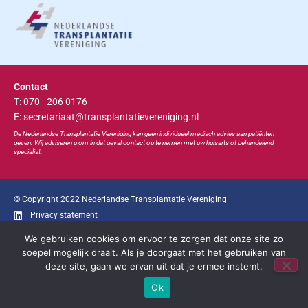
Contact
T: 070 - 206 0176
E: secretariaat@transplantatievereniging.nl
De Nederlandse Transplan
tatie
Vereniging kan geen individueel medisch advies aan patiënten
geven. Wij adviseren u om in dat geval contact op te nemen met uw huisarts of behandelend
specialist.
© Copyright 2022 Nederlandse Transplantatie Vereniging
Privacy statement
We gebruiken cookies om ervoor te zorgen dat onze site zo
Ga snel naar...
soepel mogelijk draait. Als je doorgaat met het gebruiken van
deze site, gaan we ervan uit dat je ermee instemt.
Bootcongres
Educatie
Bestuur
Contact
Ok