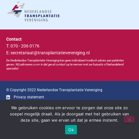
Contact
T: 070 - 206 0176
E: secretariaat@transplantatievereniging.nl
De Nederlandse Transplan
tatie
Vereniging kan geen individueel medisch advies aan patiënten
geven. Wij adviseren u om in dat geval contact op te nemen met uw huisarts of behandelend
specialist.
© Copyright 2022 Nederlandse Transplantatie Vereniging
Privacy statement
We gebruiken cookies om ervoor te zorgen dat onze site zo
Ga snel naar...
soepel mogelijk draait. Als je doorgaat met het gebruiken van
deze site, gaan we ervan uit dat je ermee instemt.
Bootcongres
Educatie
Bestuur
Contact
Ok