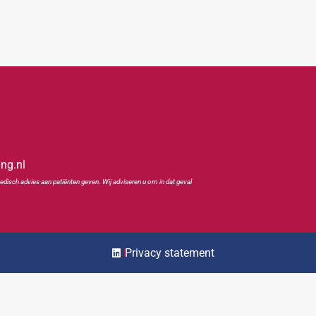
ing.nl
edisch advies aan patiënten geven. Wij adviseren u om in dat geval
Privacy statement