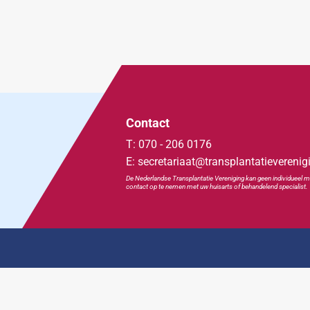
Contact
T: 070 - 206 0176
E: secretariaat@transplantatieverenig
De Nederlandse Transplan
tatie
Vereniging kan geen individueel m
contact op te nemen met uw huisarts of behandelend specialist.