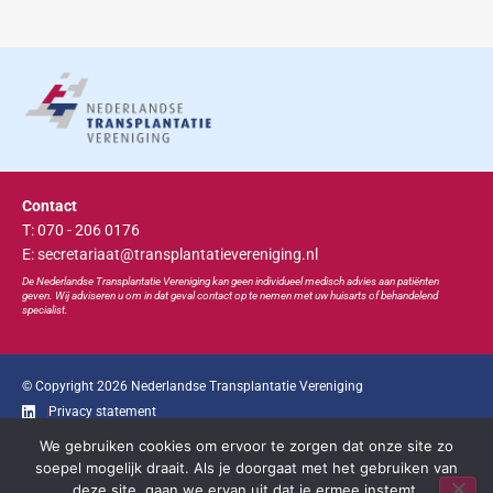
Contact
T: 070 - 206 0176
E: secretariaat@transplantatievereniging.nl
De Nederlandse Transplan
tatie
Vereniging kan geen individueel medisch advies aan patiënten
geven. Wij adviseren u om in dat geval contact op te nemen met uw huisarts of behandelend
specialist.
© Copyright 2026 Nederlandse Transplantatie Vereniging
Privacy statement
We gebruiken cookies om ervoor te zorgen dat onze site zo
Ga snel naar...
soepel mogelijk draait. Als je doorgaat met het gebruiken van
deze site, gaan we ervan uit dat je ermee instemt.