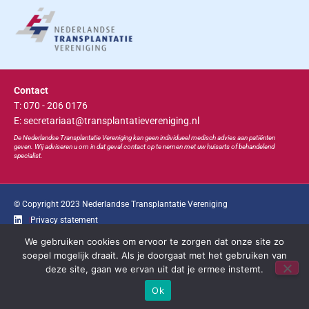
Contact
T: 070 - 206 0176
E: secretariaat@transplantatievereniging.nl
De Nederlandse Transplan
tatie
Vereniging kan geen individueel medisch advies aan patiënten
geven. Wij adviseren u om in dat geval contact op te nemen met uw huisarts of behandelend
specialist.
© Copyright 2023 Nederlandse Transplantatie Vereniging
Privacy statement
We gebruiken cookies om ervoor te zorgen dat onze site zo
Ga snel naar...
soepel mogelijk draait. Als je doorgaat met het gebruiken van
deze site, gaan we ervan uit dat je ermee instemt.
Bootcongres
Educatie
Bestuur
Contact
Ok