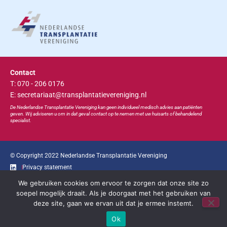
Contact
T: 070 - 206 0176
E: secretariaat@transplantatievereniging.nl
De Nederlandse Transplan
tatie
Vereniging kan geen individueel medisch advies aan patiënten
geven. Wij adviseren u om in dat geval contact op te nemen met uw huisarts of behandelend
specialist.
© Copyright 2022 Nederlandse Transplantatie Vereniging
Privacy statement
We gebruiken cookies om ervoor te zorgen dat onze site zo
Ga snel naar...
soepel mogelijk draait. Als je doorgaat met het gebruiken van
deze site, gaan we ervan uit dat je ermee instemt.
Bootcongres
Educatie
Bestuur
Contact
Ok