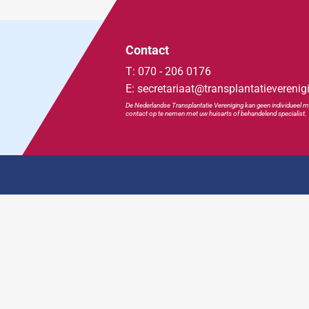
Contact
T: 070 - 206 0176
E: secretariaat@transplantatieverenig
De Nederlandse Transplan
tatie
Vereniging kan geen individueel m
contact op te nemen met uw huisarts of behandelend specialist.