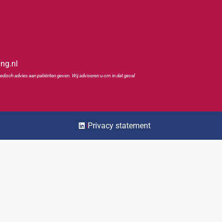
ing.nl
edisch advies aan patiënten geven. Wij adviseren u om in dat geval
Privacy statement