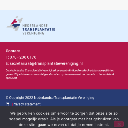
Contact
T: 070 - 206 0176
E: secretariaat@transplantatievereniging.nl
De Nederlandse Transplan
tatie
Vereniging kan geen individueel medisch advies aan patiënten
geven. Wij adviseren u om in dat geval contact op te nemen met uw huisarts of behandelend
specialist.
© Copyright 2022 Nederlandse Transplantatie Vereniging
Privacy statement
We gebruiken cookies om ervoor te zorgen dat onze site zo
Ga snel naar...
soepel mogelijk draait. Als je doorgaat met het gebruiken van
deze site, gaan we ervan uit dat je ermee instemt.